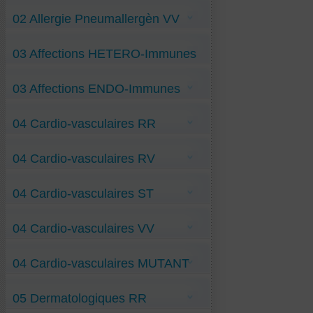
Anti-Asthme RR
Anti-Sinusite-allergique RR
02 Allergie Pneumallergèn VV
Anti-Allergie-aux-plumes VV
03 Affections HETERO-Immunes
Anti-Allergie-aux-poils-de-chat VV
Anti-Conjonctivite-allergique VV
Anti-Dermatophagoid-farinae-Allerg VV
Anti-Anémie-Auto-immune RR
(acarien)
03 Affections ENDO-Immunes
Anti-Behcet-Maladie VV
Anti-Glomérulo-Néphrite VV
Anti-Glomérulo-Néphrite-diabétique VV
Anti-Alpha-Galact-AI-mutant
Anti-Syndr-de-Gougerot VV
04 Cardio-vasculaires RR
Anti-Dermatomyosite-mutant
Anti-Fibromyalgie-SPID-mutant
Anti-Guillain-Barré-synd-mutant
Péricardite RR
Anti-Hyperthyroïd-Basedow-mutant
04 Cardio-vasculaires RV
Sténose-de-coronaire RR
Anti-Intolér-au-Gluten-OGM-mutant
Tachycard-paroxystiq-supra-ventricul RR
Anti-Lupus-Erythémat-Aigu-Dissém-mutant
Anti-Lupus-Erythémat-mutant
Artère-sténosée-rénale RV
Anti-Néphrose-Lipoïdique-mutant
04 Cardio-vasculaires ST
Bloc-de-branche-G RV
Anti-Pemphigus-mutant
Extrasystoles-ventriculaires RV
Anti-Polyradiculopathie-AI-mutant
Horton-maladie RV
Rétrécissement-aortique ST
Anti-Psoriasis-multigénique-mutant
Hypoplaquettose-sang RV
04 Cardio-vasculaires VV
Thrombose-covidique-ST
Anti-Purpura-Rhumatoïde-mutant
Hypotension-artérielle RV
Périphlébite-Membres-Infer RV
Pieds-chauds-la-nuit RV
Angor VV
Spasme-vasculaire-et-aphasie RV
04 Cardio-vasculaires MUTANT
Arythmie VV
Fibrillation-auriculaire VV
Hyperplaquettose-sang VV
Anti-Aortite-Inflamm-mutant
Lymphœdème-chevilles VV
05 Dermatologiques RR
Anti-Covid-cardio-vasculair-mutant
Maladie-de-Bouveret VV
Anti-Covid-JN-1 ST
Phlébite VV